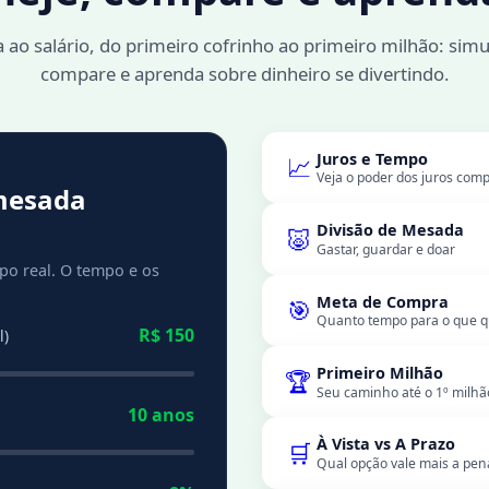
ao salário, do primeiro cofrinho ao primeiro milhão: simul
compare e aprenda sobre dinheiro se divertindo.
Juros e Tempo
📈
Veja o poder dos juros com
mesada
Divisão de Mesada
🐷
Gastar, guardar e doar
mpo real. O tempo e os
Meta de Compra
🎯
Quanto tempo para o que q
R$ 150
l)
Primeiro Milhão
🏆
Seu caminho até o 1º milhã
10 anos
À Vista vs A Prazo
🛒
Qual opção vale mais a pen