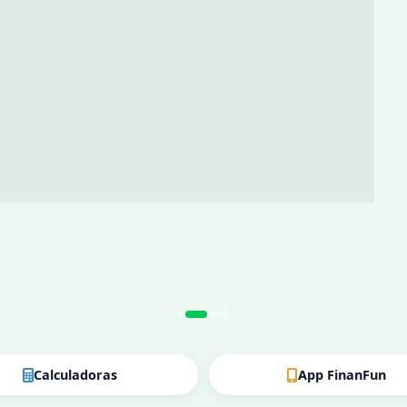
5 de julho, em São Paulo, reafirmou seu
entos do mundo e como um dos principais
Calculadoras
App FinanFun