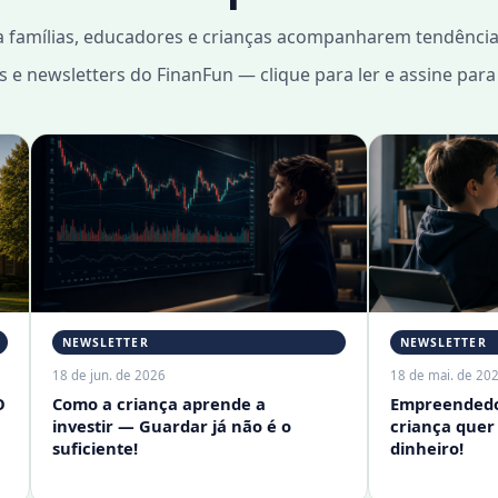
amílias, educadores e crianças acompanharem tendências, 
s e newsletters do FinanFun — clique para ler e assine par
NEWSLETTER
NEWSLETTER
18 de jun. de 2026
18 de mai. de 202
O
Como a criança aprende a
Empreendedo
investir — Guardar já não é o
criança quer
suficiente!
dinheiro!