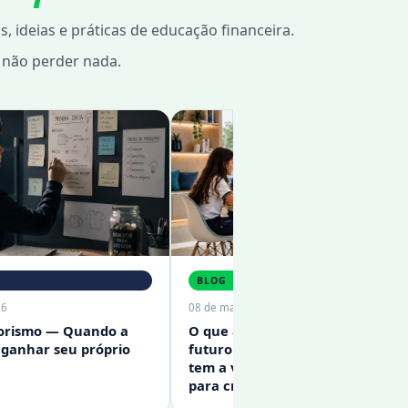
ideias e práticas de educação financeira.
a não perder nada.
BLOG
6
08 de mai. de 2026
rismo — Quando a
O que a BETT 2026 revela sobre o
 ganhar seu próprio
futuro da educação — e o que is
tem a ver com educação finance
para crianças e adolescentes