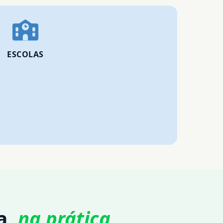
ESCOLAS
a,
na prática