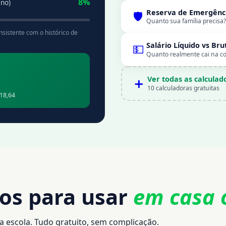
8%
ano)
Reserva de Emergênc
🛡️
Quanto sua família precisa?
sistente com o histórico de
Salário Líquido vs Bru
💵
Quanto realmente cai na c
Ver todas as calculad
➕
10 calculadoras gratuitas
18,64
tos para usar
em casa 
e a escola. Tudo gratuito, sem complicação.