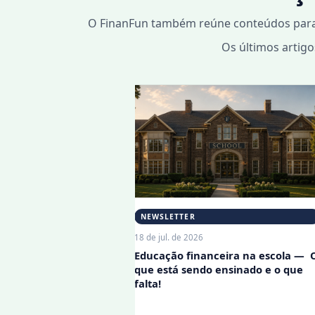
O FinanFun também reúne conteúdos para f
Os últimos artigo
NEWSLETTER
18 de jul. de 2026
e o futuro da
Educação financeira na escola — 
rcado financeiro: o
que está sendo ensinado e o que
 precisa ensinar
falta!
atação