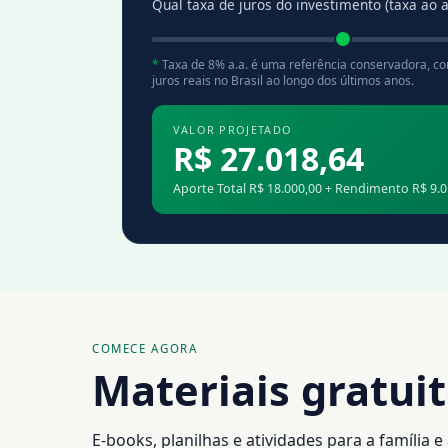
Qual taxa de juros do investimento (taxa ao 
*
Taxa de 8% a.a. é uma referência conservadora, con
juros reais no Brasil ao longo dos últimos anos.
VALOR PROJETADO
R$ 27.018,64
Aporte Total R$ 18.000,00 + Rendimento R$ 9.0
COMECE AGORA
Materiais gratui
E-books, planilhas e atividades para a família 