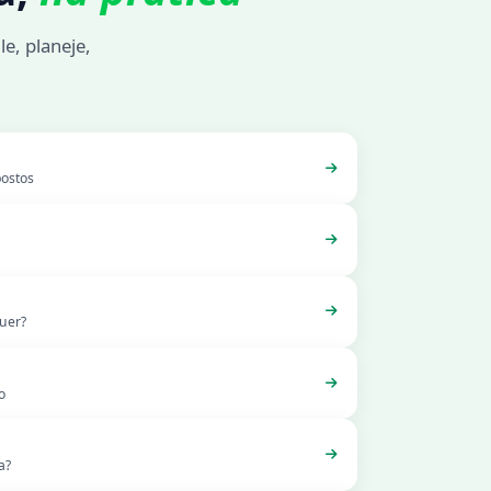
e, planeje,
postos
uer?
o
a?