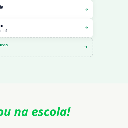
ia
to
onta?
oras
ou na escola!